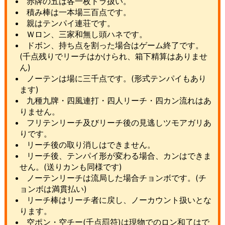
赤牌の五は各一枚ドラ扱い。
積み棒は一本場三百点です。
親はテンパイ連荘です。
Ｗロン、三家和無し頭ハネです。
ドボン、持ち点を割った場合はゲーム終了です。
(千点残りでリーチはかけられ、箱下精算はありませ
ん)
ノーテンは場に三千点です。(形式テンパイもあり
ます)
九種九牌・四風連打・四人リーチ・四カン流れはあ
りません。
フリテンリーチ及びリーチ後の見逃しツモアガリあ
りです。
リーチ後の取り消しはできません。
リーチ後、テンパイ形が変わる場合、カンはできま
せん。(送りカンも同様です)
ノーテンリーチは流局した場合チョンボです。(チ
ョンボは満貫払い)
リーチ棒はリーチ者に戻し、ノーカウント扱いとな
ります。
空ポン・空チー(千点罰符)は現物でのロン和了はで